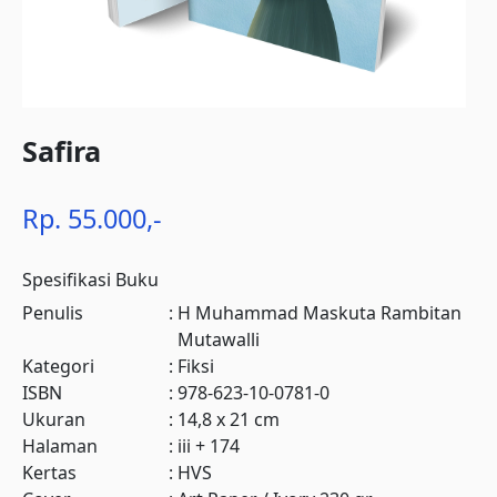
Safira
Rp. 55.000,-
Spesifikasi Buku
Penulis
:
H Muhammad Maskuta Rambitan
Mutawalli
Kategori
:
Fiksi
ISBN
:
978-623-10-0781-0
Ukuran
:
14,8 x 21 cm
Halaman
:
iii + 174
Kertas
:
HVS