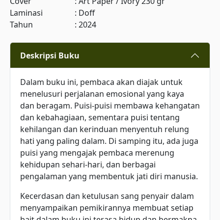
Cover
:
Art Paper / Ivory 230 gr
Laminasi
:
Doff
Tahun
:
2024
Deskripsi Buku
Dalam buku ini, pembaca akan diajak untuk
menelusuri perjalanan emosional yang kaya
dan beragam. Puisi-puisi membawa kehangatan
dan kebahagiaan, sementara puisi tentang
kehilangan dan kerinduan menyentuh relung
hati yang paling dalam. Di samping itu, ada juga
puisi yang mengajak pembaca merenung
kehidupan sehari-hari, dan berbagai
pengalaman yang membentuk jati diri manusia.
Kecerdasan dan ketulusan sang penyair dalam
menyampaikan pemikirannya membuat setiap
bait dalam buku ini terasa hidup dan bermakna.